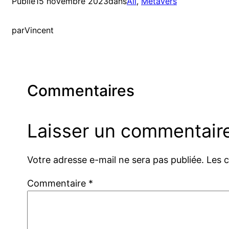
Publié
15 novembre 2023
dans
All
, 
Métavers
par
Vincent
Commentaires
Laisser un commentair
Votre adresse e-mail ne sera pas publiée.
Les 
Commentaire
*