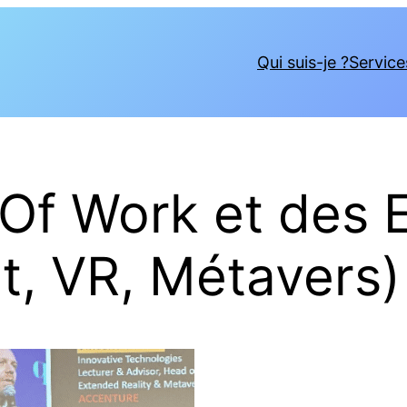
Qui suis-je ?
Service
 Of Work et des 
t, VR, Métavers)