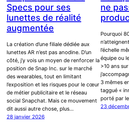
Specs pour ses
ne pas
lunettes de réalité
produc
augmentée
Pourquoi 8
n’atteignen
La création d’une filiale dédiée aux
l’échelle m
lunettes AR n’est pas anodine. D’un
équipe ou l
côté, j’y vois un moyen de renforcer la
>10 ans sur
position de Snap Inc. sur le marché
j’accompagn
des wearables, tout en limitant
3 mêmes er
l’exposition et les risques pour le cœur
taggué « in
de métier publicitaire et le réseau
porté par l
social Snapchat. Mais ce mouvement
23 décemb
dit aussi autre chose, plus…
28 janvier 2026