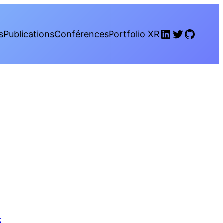
LinkedIn
Twitter
GitHub
s
Publications
Conférences
Portfolio XR
s