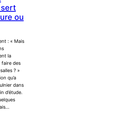
 sert
ture ou
t : « Mais
ns
ent la
 faire des
salles ? »
ion qu’a
ulnier dans
in d’étude.
quelques
tais…