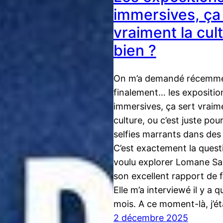
immersives, ça
vraiment la cul
bien ?
On m’a demandé récemmen
finalement… les expositio
immersives, ça sert vraim
culture, ou c’est juste pour
selfies marrants dans des 
C’est exactement la quest
voulu explorer Lomane Sa
son excellent rapport de f
Elle m’a interviewé il y a 
mois. A ce moment-là, j’é
2 décembre 2025