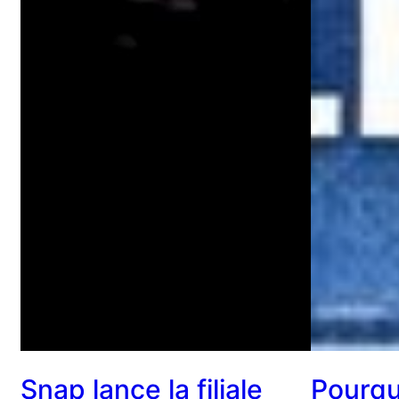
Snap lance la filiale
Pourqu